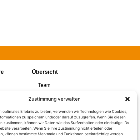
re
Übersicht
Team
Industrieböden aus Beton
Zustimmung verwalten
Industrieböden aus Kunstharz
n optimales Erlebnis zu bieten, verwenden wir Technologien wie Cookies,
Spezialböden
formationen zu speichern und/oder darauf zuzugreifen. Wenn Sie diesen
n zustimmen, können wir Daten wie das Surfverhalten oder eindeutige IDs
Fugenprofile
ebsite verarbeiten. Wenn Sie Ihre Zustimmung nicht erteilen oder
n, können bestimmte Merkmale und Funktionen beeinträchtigt werden.
Conpex Bodensanierung