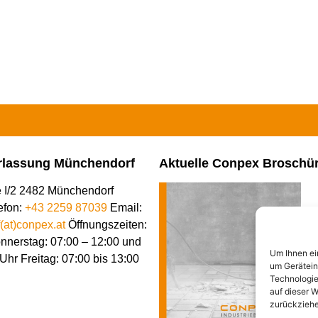
rlassung Münchendorf
Aktuelle Conpex Broschü
e I/2 2482 Münchendorf
efon:
+43 2259 87039
Email:
at)conpex.at
Öffnungszeiten:
nnerstag: 07:00 – 12:00 und
Um Ihnen ei
Uhr Freitag: 07:00 bis 13:00
um Gerätein
Technologie
auf dieser W
zurückziehe