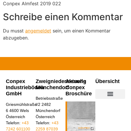
Conpex Almfest 2019 022
Schreibe einen Kommentar
Du musst
angemeldet
sein, um einen Kommentar
abzugeben.
Conpex
Zweigniederlassung
Aktuelle
Übersicht
Industrieböden
Münchendorf
Conpex
GmbH
Broschüre
Betriebsstraße
Industrieböden aus Beton
Industrieböden aus Kunstharz
Conpex Bodensanierun
Griesmühlstraße
I/2 2482
6 4600 Wels
Münchendorf
Österreich
Österreich
Telefon:
+43
Telefon:
+43
7242 601100
2259 87039