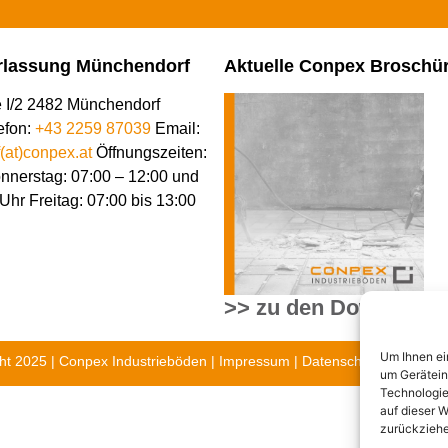
rlassung Münchendorf
Aktuelle Conpex Broschü
e I/2 2482 Münchendorf
efon:
+43 2259 87039
Email:
at)conpex.at
Öffnungszeiten:
nnerstag: 07:00 – 12:00 und
Uhr Freitag: 07:00 bis 13:00
>> zu den Downloads
Um Ihnen ei
ht 2025 | Conpex Industrieböden |
Impressum
|
Datenschutz
|
Cookie R
um Gerätein
Technologie
auf dieser W
zurückziehe