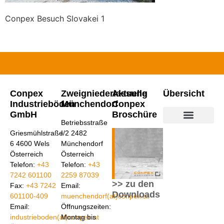
Conpex Besuch Slovakei 1
Conpex
Zweigniederlassung
Aktuelle
Übersicht
Industrieböden
Münchendorf
Conpex
GmbH
Broschüre
Betriebsstraße
Industrieböden aus Beton
Industrieböden aus Kunstharz
Conpex Bodensanierun
Griesmühlstraße
I/2 2482
6 4600 Wels
Münchendorf
Österreich
Österreich
Telefon:
+43
Telefon:
+43
7242 601100
2259 87039
>> zu den
Fax:
+43 7242
Email:
Downloads
601100-409
muenchendorf(at)conpex.at
Email:
Öffnungszeiten:
industrieboden(at)conpex.at
Montag bis