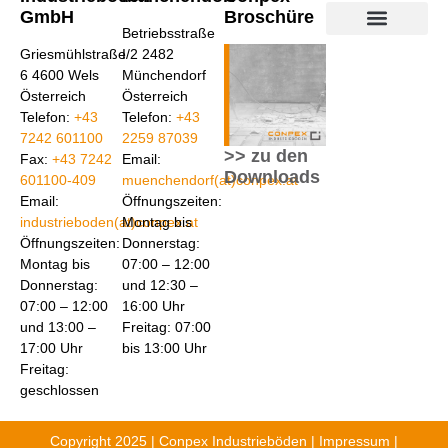
GmbH
Broschüre
Betriebsstraße
Industrieböden aus Beton
Industrieböden aus Kunstharz
Conpex Bodensanierun
Griesmühlstraße
I/2 2482
6 4600 Wels
Münchendorf
Österreich
Österreich
Telefon:
+43
Telefon:
+43
7242 601100
2259 87039
>> zu den
Fax:
+43 7242
Email:
Downloads
601100-409
muenchendorf(at)conpex.at
Email:
Öffnungszeiten:
industrieboden(at)conpex.at
Montag bis
Öffnungszeiten:
Donnerstag:
Montag bis
07:00 – 12:00
Donnerstag:
und 12:30 –
07:00 – 12:00
16:00 Uhr
und 13:00 –
Freitag: 07:00
17:00 Uhr
bis 13:00 Uhr
Freitag:
geschlossen
Copyright 2025 | Conpex Industrieböden |
Impressum
|