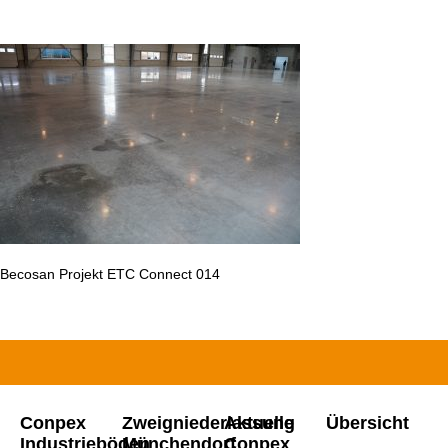
Becosan Projekt ETC Connect 014
Conpex
Zweigniederlassung
Aktuelle
Übersicht
Industrieböden
Münchendorf
Conpex