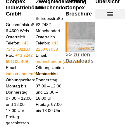
Conpex
Zweigniederlassung
Aktuelle
Übersicht
Industrieböden
Münchendorf
Conpex
GmbH
Broschüre
Betriebsstraße
Industrieböden aus Beton
Industrieböden aus Kunstharz
Conpex Bodensanierun
Griesmühlstraße
I/2 2482
6 4600 Wels
Münchendorf
Österreich
Österreich
Telefon:
+43
Telefon:
+43
7242 601100
2259 87039
>> zu den
Fax:
+43 7242
Email:
Downloads
601100-409
muenchendorf(at)conpex.at
Email:
Öffnungszeiten:
industrieboden(at)conpex.at
Montag bis
Öffnungszeiten:
Donnerstag:
Montag bis
07:00 – 12:00
Donnerstag:
und 12:30 –
07:00 – 12:00
16:00 Uhr
und 13:00 –
Freitag: 07:00
17:00 Uhr
bis 13:00 Uhr
Freitag:
geschlossen