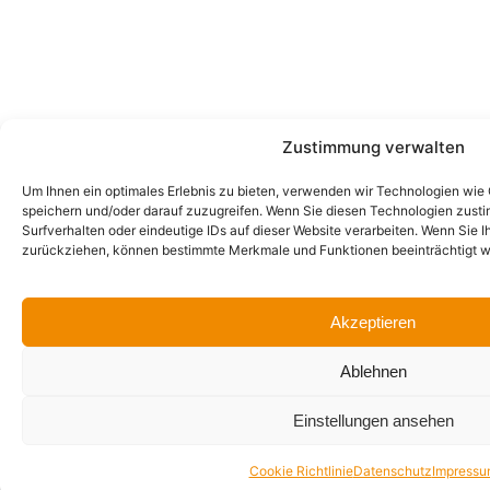
Donnerstag:
und 12:30 –
07:00 – 12:00
16:00 Uhr
und 13:00 –
Freitag: 07:00
17:00 Uhr
bis 13:00 Uhr
Freitag:
geschlossen
Zustimmung verwalten
Copyright 2025 | Conpex Industrieböden |
Impressum
|
Um Ihnen ein optimales Erlebnis zu bieten, verwenden wir Technologien wie
Datenschutz
|
Cookie Richtlinie
speichern und/oder darauf zuzugreifen. Wenn Sie diesen Technologien zust
Surfverhalten oder eindeutige IDs auf dieser Website verarbeiten. Wenn Sie I
zurückziehen, können bestimmte Merkmale und Funktionen beeinträchtigt w
Akzeptieren
Ablehnen
Einstellungen ansehen
Cookie Richtlinie
Datenschutz
Impressu